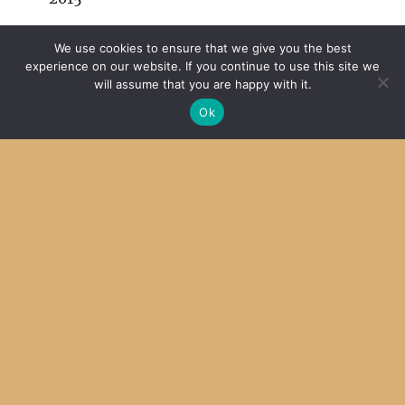
サーバーのファイルシステムにエラー
We use cookies to ensure that we give you the best
experience on our website. If you continue to use this site we
2014
will assume that you are happy with it.
Ok
Archive
Archives
Categories
Categories