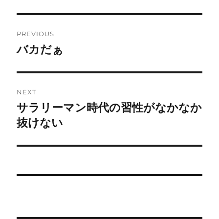
Post
PREVIOUS
navigation
バカだぁ
Previous
post:
NEXT
サラリーマン時代の習性がなかなか
Next
post:
抜けない