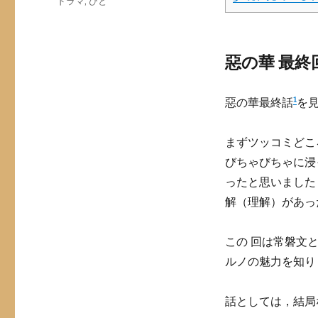
Categories
ドラマ
,
ひと
惡の華 最終
1
惡の華最終話
を
まずツッコミどこ
びちゃびちゃに浸
ったと思いました
解（理解）があっ
この 回は常磐文
ルノの魅力を知り
話としては，結局