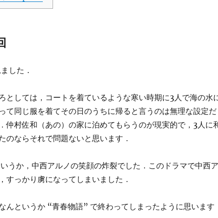
回
見ました．
ろとしては，コートを着ているような寒い時期に3人で海の水
って同じ服を着てその日のうちに帰ると言うのは無理な設定だ
．仲村佐和（あの）の家に泊めてもらうのが現実的で，3人に
たのならそれで問題ないと思います．
というか，中西アルノの笑顔の炸裂でした．このドラマで中西
，すっかり虜になってしまいました．
なんというか “青春物語” で終わってしまったように思います