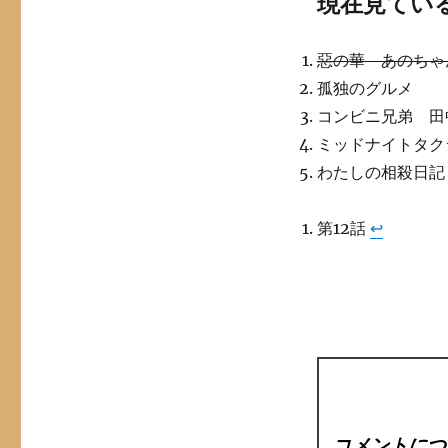
現在見ているド
惡の華 あのちゃ
孤独のグルメ
コンビニ兄弟 田
ミッドナイトタク
わたしの相殺日記
第12話
↩︎
コメントにつ