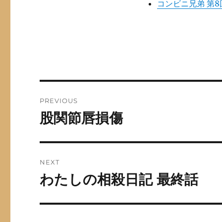
コンビニ兄弟 第8
Post
PREVIOUS
navigation
股関節唇損傷
Previous
post:
NEXT
わたしの相殺日記 最終話
Next
post: