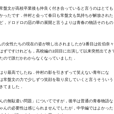
常盤文が高校卒業後も仲良く付き合っていると言うのはとても
かったです．仲村と会って春日も常盤文も気持ちが解放された
ど，ドロドロの惡の華の展開と言うよりは青春の物語そのもの
人の女性たちの現在の姿が映し出されましたが2番目は佐伯奈々
はずですけれども，高校編の2回目に出演して以来突然出てき
たので誰だかわからなくなっていました．
はり最高でしたね．仲村の影を引きずって笑えない青年にな
は常盤文の力で少しずつ笑顔を取り戻していくと言うそういう
きてました．
んの無駄遣い問題」についてですが，後半は普通の青春物語な
ゃんの必要性は感じられませんでしたが，中学編ではよかった