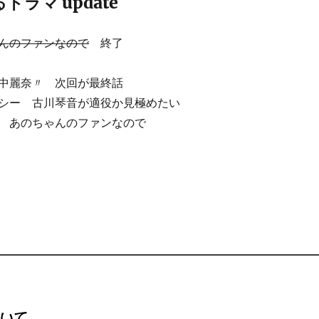
ラマ update
んのファンなので
終了
中麗奈〃 次回が最終話
シー 古川琴音が適役か見極めたい
 あのちゃんのファンなので
いて