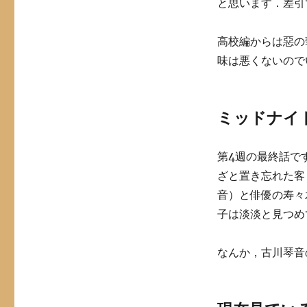
と思います．差引
高校編からは惡の
味は悪くないので
ミッドナイト
第4週の最終話で
ざと置き忘れた客
音）と俳優の寿々
子は淡淡と見つめ
なんか，古川琴音