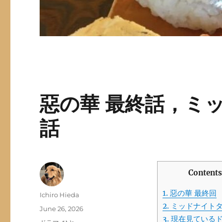
惡の華 最終話，ミッ
話
Content
1.
惡の華 最終回
Author
Ichiro Hieda
2.
ミッドナイトタ
Posted
June 26, 2026
3.
現在見ているドラ
on