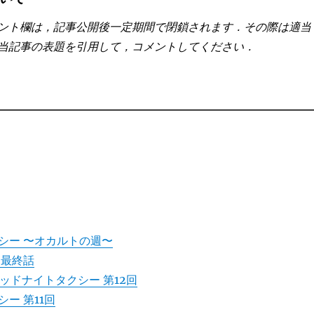
ント欄は，記事公開後一定期間で閉鎖されます．その際は適当
当記事の表題を引用して，コメントしてください．
シー 〜オカルトの週〜
 最終話
ミッドナイトタクシー 第12回
ー 第11回