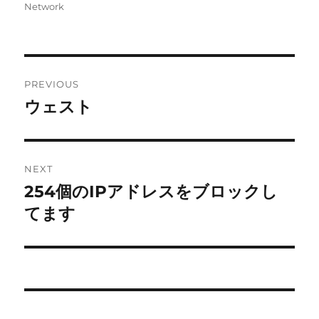
on
Network
Post
PREVIOUS
navigation
ウェスト
Previous
post:
NEXT
254個のIPアドレスをブロックし
Next
post:
てます