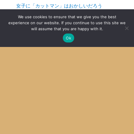
女子に「カットマン」はおかしいだろう
2016
We use cookies to ensure that we give you the best
experience on our website. If you continue to use this site we
will assume that you are happy with it.
SDCC + MPLab X その４ Mac OS X
2014
Ok
Archive
Archives
Categories
Categories