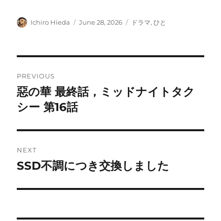
Author
Posted
Categories
Ichiro Hieda
June 28, 2026
ドラマ
,
ひと
on
Post
PREVIOUS
navigation
惡の華 最終話，ミッドナイトタク
Previous
post:
シー 第16話
NEXT
SSD不調につき交換しました
Next
post: