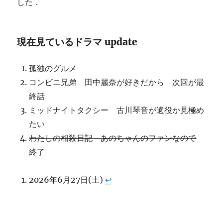
した．
現在見ているドラマ update
孤独のグルメ
コンビニ兄弟 田中麗奈が好きだから 次回が最
終話
ミッドナイトタクシー 古川琴音が適役か見極め
たい
わたしの相殺日記 あのちゃんのファンなので
終了
2026年6月27日(土)
↩︎