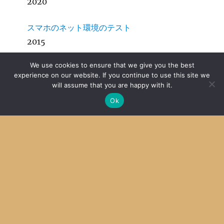
2020
スマホのネット環境のテスト
2015
We use cookies to ensure that we give you the best
サーバーのファイルシステムにエラー
experience on our website. If you continue to use this site we
2014
will assume that you are happy with it.
Ok
Archive
Archives
Categories