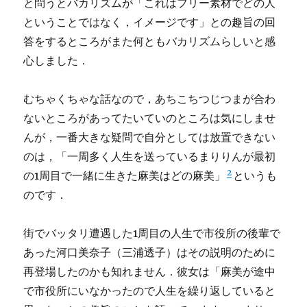
と問うとバカリズムが「これはフリー素材でどの人
ということではなく，イメージです」との趣旨の回
答をするところがまた何ともバカリズムらしいと感
心しました．
むちゃくちゃな話なので，あちこちつじつまが合わ
ないところがあってたいていのところは気にしませ
んが，一番大きな疑問で自分としては放置できない
のは，「一周多く人生を送っているまりりんが最初
2
の1周目で一緒に生きた麻美はどの麻美」
というも
のです．
街でバッタリ遭遇した1周目の人生で市役所の後輩で
あった河口美奈子（三浦透子）はその説明のために
再登場したのかも知れません．彼女は「麻美が途中
で市役所にいなかったので人生を繰り返していると