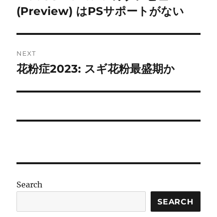
post:
(Preview) はPSサポートがない
NEXT
花粉症2023: スギ花粉最盛期か
Next
post:
Search
SEARCH