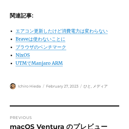
関連記事:
エアコン更新したけど消費電力は変わらない
Braveは使わないことに
ブラウザのベンチマーク
NixOS
UTMでManjaro ARM
Author
Posted
Categories
Ichiro Hieda
February 27, 2023
ひと
,
メディア
on
Post
PREVIOUS
navigation
macOS Ventura のプレビュー
Previous