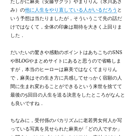
たしかに麻美（安藤サクラ）やまりりん（水川あさ
み）の
他に人生をやり直している人がいるだろう
と
いう予想は当たりましたが，そういうこて先の話だ
けではなくて，全体の印象は期待を大きく上回りま
した．
だいたいの驚きや感動のポイントはあちこちのSNS
やBLOGやまとめサイトにあると思うので省略しま
すが，本当のヒーローは麻美ではなくてまりりん
で，麻美はその生き方に共感してせっかく宿願の人
間に生まれ変わることができるという来世を捨てて
最後の5回目の人生を送る決意をしたところがなんと
も良いですね．
ちなみに，受付係のバカリズムに老若男女何人か写
っている写真を見せられた麻美が「どの人ですか」