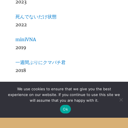
2023
死んでないだけ状態
2022
miniVNA
2019
一週間ぶりにクマバチ君
2018
円高で儲けている企業はニュースにしない
We use cookies to ensure that we give you the best
2016
experience on our website. If you continue to use this site we
will assume that you are happy with it.
SDCC + MPLab X その５ 結局CUI
Ok
2014