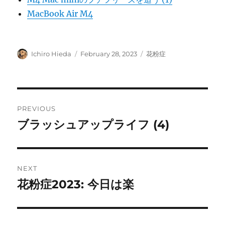
MacBook Air M4
Author
Posted
Categories
Ichiro Hieda
February 28, 2023
花粉症
on
Post
PREVIOUS
navigation
ブラッシュアップライフ (4)
Previous
post:
NEXT
花粉症2023: 今日は楽
Next
post: