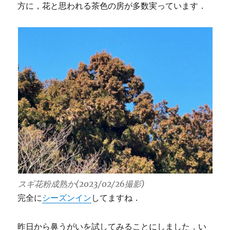
方に，花と思われる茶色の房が多数実っています．
スギ花粉成熟か(2023/02/26撮影)
完全に
シーズンイン
してますね．
昨日から鼻うがいを試してみることにしました．い