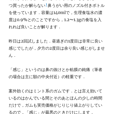
1
つ買ったか解らない
鼻うがい用のノズル付きボトル
を使っています．容量は140mlで，生理食塩水の濃
度は0.9%とのことですから，1.2〜1.3gの食塩を入
れれば良いことが解ります．
昨日は2回試しました．昼過ぎの1度目は非常に良い
感じでしたが，夕方の2度目は余り良い感じがしませ
ん．
「感じ」というのは鼻の抜けとか粘膜の鈍痛（筆者
の場合は主に額の中央付近）の軽重です．
案外効くのはミント系のガムです．とは言え効いて
いるのはかんでいる間とそのあとほんの少しの時間
だけで，ガムも実売価格がじりじり値上がりしてい
るので，「感じ」が最悪のときだけにします．