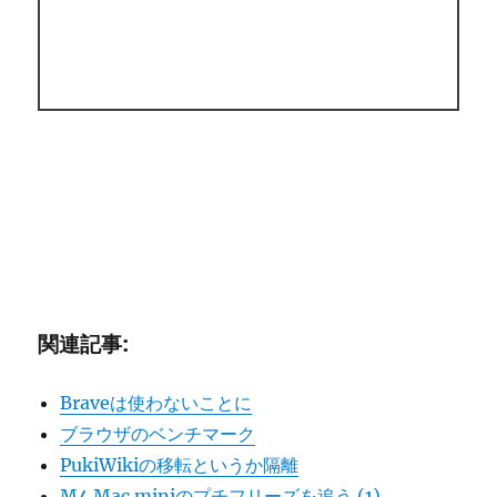
関連記事:
Braveは使わないことに
ブラウザのベンチマーク
PukiWikiの移転というか隔離
M4 Mac miniのプチフリーズを追う (1)