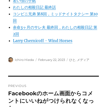
若い頃の手紙
わたしの相殺日記 最終話
コンビニ兄弟 第8回，ミッドナイトタクシー 第10
回
余命3ヶ月のサレ夫 最終回，わたしの相殺日記 第
2回
Larry Chernicoff - Wind Horses
Author
Posted
Categories
Ichiro Hieda
February 22, 2023
ひと
,
メディア
on
Post
PREVIOUS
navigation
Facebookのホーム画面からコメ
Previous
post:
ントにいいねがつけられなくなっ