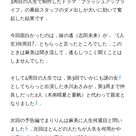
3周目の人生で制作したドラマ「ブラッシュアップラ
イフ」の番組スタッフのダメ出しが大いに効いて奮
起した結果です．
今回面白かったのは，妹の遙（志田未来）が，「(人
生)何周目?」とちらっと言ったところでした．この
ときは麻美は聞き流して，遙もしつこく聞くことは
しませんでした．
2
そして4周目の人生では，第3回でいかにも謎の女
としてちらっと出演した水川あさみが，第3周まで仲
良しだった2人（木南晴夏と夏帆）と代わって親友と
3
なりました
．
次回の予告編でまりりんは麻美に人生何週目と問い
4
ました
．次回ほとんどの人たちが人生を何周かや