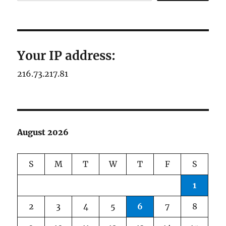
Your IP address:
216.73.217.81
August 2026
S
M
T
W
T
F
S
1
2
3
4
5
6
7
8