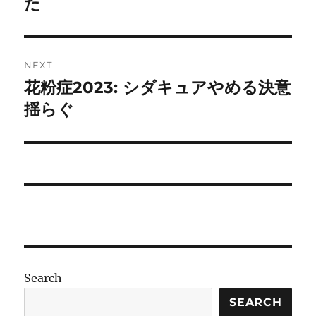
た
NEXT
花粉症2023: シダキュアやめる決意
Next
post:
揺らぐ
Search
SEARCH