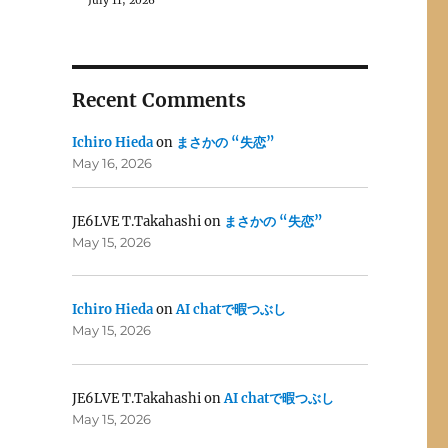
July 11, 2026
Recent Comments
Ichiro Hieda
on
まさかの “失恋”
May 16, 2026
JE6LVE T.Takahashi
on
まさかの “失恋”
May 15, 2026
Ichiro Hieda
on
AI chatで暇つぶし
May 15, 2026
JE6LVE T.Takahashi
on
AI chatで暇つぶし
May 15, 2026