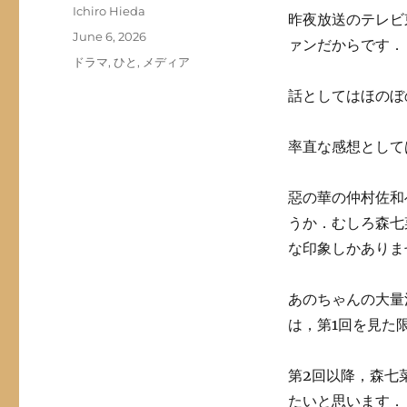
Author
Ichiro Hieda
昨夜放送のテレビ
Posted
June 6, 2026
ァンだからです．
on
Categories
ドラマ
,
ひと
,
メディア
話としてはほのぼ
率直な感想として
惡の華の仲村佐和
うか．むしろ森七
な印象しかありま
あのちゃんの大量
は，第1回を見た
第2回以降，森七
たいと思います．