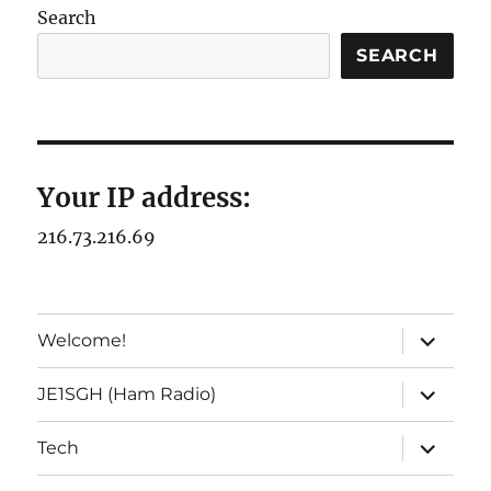
Search
SEARCH
Your IP address:
216.73.216.69
expand
Welcome!
child
menu
expand
JE1SGH (Ham Radio)
child
menu
expand
Tech
child
menu