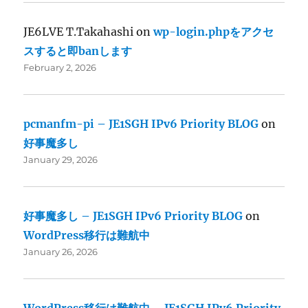
JE6LVE T.Takahashi
on
wp-login.phpをアクセ
スすると即banします
February 2, 2026
pcmanfm-pi – JE1SGH IPv6 Priority BLOG
on
好事魔多し
January 29, 2026
好事魔多し – JE1SGH IPv6 Priority BLOG
on
WordPress移行は難航中
January 26, 2026