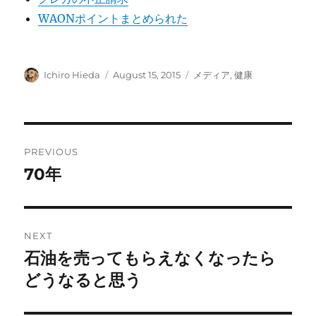
WAONポイントまとめられた
Author
Posted
Categories
Ichiro Hieda
August 15, 2015
メディア
,
健康
on
Post
PREVIOUS
navigation
70年
Previous
post:
NEXT
石油を売ってもらえなくなったら
Next
post:
どうなると思う