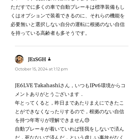
ただすでに多くの車で自動ブレーキは標準装備もし
くはオプションで装着できるのに、それらの機能を
必要無いと選択しない自分の運転に根拠のない自信
を持っている高齢者も多そうです。
JE1SGH
says:
October 15, 2024 at 1:12 pm
JE6LVE Takahashiさん，いつもIPv6環境からコ
メントありがとうございます．
年とってくると，昨日まであたりまえにできたこ
とができなくなったりするので，根拠のない自信
を持つ年寄りが理解できません😓
自動ブレーキが着いていれば怪我をしないで済ん
だ，死なないで済んだ，という虚しい事故がなく