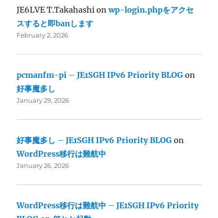
JE6LVE T.Takahashi
on
wp-login.phpをアクセ
スすると即banします
February 2, 2026
pcmanfm-pi – JE1SGH IPv6 Priority BLOG
on
好事魔多し
January 29, 2026
好事魔多し – JE1SGH IPv6 Priority BLOG
on
WordPress移行は難航中
January 26, 2026
WordPress移行は難航中 – JE1SGH IPv6 Priority