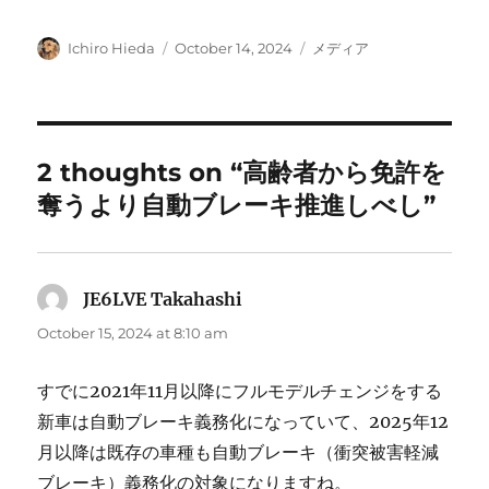
Author
Posted
Categories
Ichiro Hieda
October 14, 2024
メディア
on
2 thoughts on “高齢者から免許を
奪うより自動ブレーキ推進しべし”
JE6LVE Takahashi
says:
October 15, 2024 at 8:10 am
すでに2021年11月以降にフルモデルチェンジをする
新車は自動ブレーキ義務化になっていて、2025年12
月以降は既存の車種も自動ブレーキ（衝突被害軽減
ブレーキ）義務化の対象になりますね。