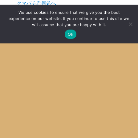
クマバチ君何処へ
2018
We use cookies to ensure that we give you the best
experience on our website. If you continue to use this site we
will assume that you are happy with it.
女子に「カットマン」はおかしいだろう
Ok
2016
SDCC + MPLab X その４ Mac OS X
2014
Archive
Archives