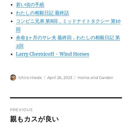
若い頃の手紙
わたしの相殺日記 最終話
コンビニ兄弟 第8回，ミッドナイトタクシー 第10
回
余命3ヶ月のサレ夫 最終回，わたしの相殺日記 第
2回
Larry Chernicoff - Wind Horses
Author
Posted
Categories
Ichiro Hieda
April 26, 2023
Home and Garden
on
Post
PREVIOUS
navigation
親もカスが良い
Previous
post: