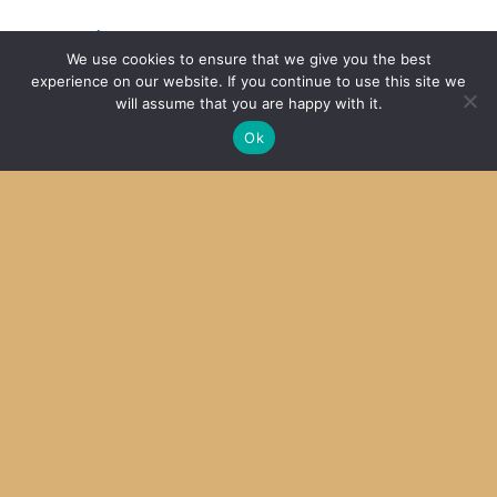
MariaDBメモ
We use cookies to ensure that we give you the best
2016
experience on our website. If you continue to use this site we
will assume that you are happy with it.
ip6tablesスクリプト改訂
Ok
2016
SDCC + MPLab X その３ Linuxで成功
2014
SDCC + MPLab X その２
2014
Archive