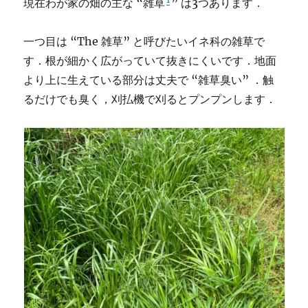
現在わが家の畑の主な “雑草
” は3つあります．
一つ目は “The 雑草” と呼びたいイネ科の雑草で
す．根が細かく広がっていて抜きにくいです．地面
より上に生えている部分は丈夫で “雑草臭い” ．触
るだけでも臭く，刈払機で刈るとプンプンします．