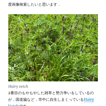
度画像検索したいと思います．
Hairy vetch
2番目のもやもやした雑草と勢力争いをしているの
が，国道脇など，市中に自生しまくっている
Hairy
Vetch
です．