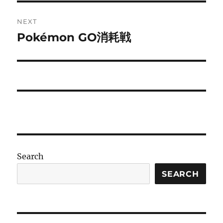
NEXT
Pokémon GO消耗戦
Next
post:
Search
SEARCH