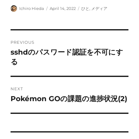
Author
Posted
Categories
Ichiro Hieda
April 14, 2022
ひと
,
メディア
on
Post
PREVIOUS
navigation
sshdのパスワード認証を不可にす
Previous
post:
る
NEXT
Pokémon GOの課題の進捗状況(2)
Next
post: