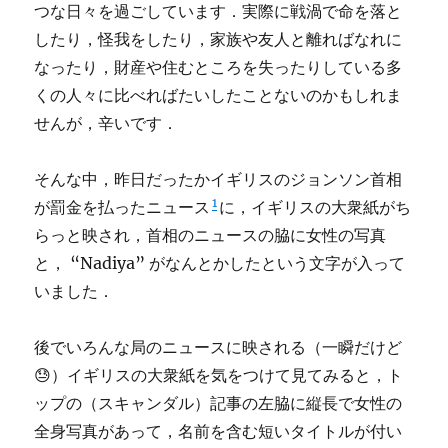
つな日々を過ごしています．実際に戦渦で命を落と
したり，怪我をしたり，家族や友人と離ればなれに
なったり，財産や住むところを失ったりしている多
くの人々に比べればたいしたことないのかもしれま
せんが，辛いです．
そんな中，昨日だったかイギリスのジョンソン首相
1
が罰金を払ったニュース
に，イギリスの大衆紙がち
らっと映され，首相のニュースの脇に女性の写真
と， “Nadiya” がなんとかしたという文字が入って
いました．
後でいろんな局のニュースに映される（一瞬だけど
😓）イギリスの大衆紙を気をつけて見てみると，ト
ップの（スキャンダル）記事の左脇に縦長で女性の
全身写真があって，名前を含む短いタイトルが付い