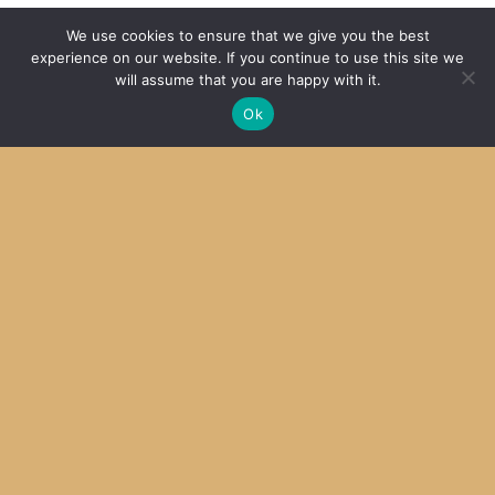
We use cookies to ensure that we give you the best
女子に「カットマン」はおかしいだろう
experience on our website. If you continue to use this site we
2016
will assume that you are happy with it.
Ok
SDCC + MPLab X その４ Mac OS X
2014
Archive
Archives
Categories