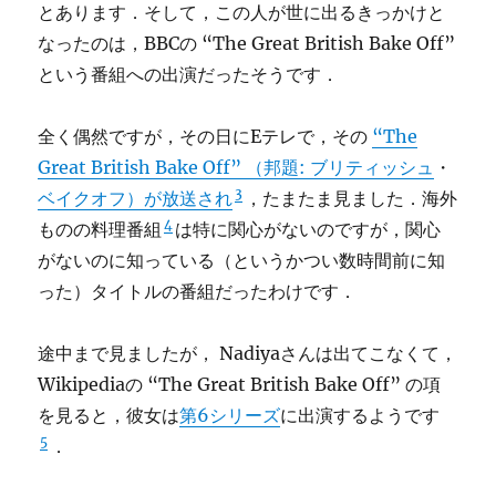
とあります．そして，この人が世に出るきっかけと
なったのは，BBCの “The Great British Bake Off”
という番組への出演だったそうです．
全く偶然ですが，その日にEテレで，その
“The
Great British Bake Off” （邦題: ブリティッシュ
・
3
ベイクオフ）が放送され
，たまたま見ました．海外
4
ものの料理番組
は特に関心がないのですが，関心
がないのに知っている（というかつい数時間前に知
った）タイトルの番組だったわけです．
途中まで見ましたが， Nadiyaさんは出てこなくて，
Wikipediaの “The Great British Bake Off” の項
を見ると，彼女は
第6シリーズ
に出演するようです
5
．