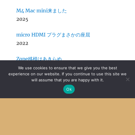
M4 Mac mini来ました
2025
micro HDMI プラグまさかの座屈
2022
Zope移植はあきらめ
2016
We use cookies to ensure that we give you the best
experience on our website. If you continue to use this site we
will assume that you are happy with it.
Ok
Archive
Archives