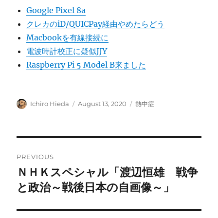
Google Pixel 8a
クレカのiD/QUICPay経由やめたらどう
Macbookを有線接続に
電波時計校正に疑似JJY
Raspberry Pi 5 Model B来ました
Author
Posted
Categories
Ichiro Hieda
August 13, 2020
熱中症
on
Post
PREVIOUS
navigation
ＮＨＫスペシャル「渡辺恒雄 戦争
Previous
post:
と政治～戦後日本の自画像～」