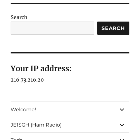
Search
SEARCH
Your IP address:
216.73.216.20
expand
Welcome!
child
menu
expand
JE1SGH (Ham Radio)
child
menu
expand