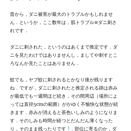
昔から，ダニ被害が最大のトラブルかもしれませ
ん．というか，ここ数年は，肌トラブル≅ダニ刺さ
れです．
ダニに刺された，というのはあくまで推定です．ダ
ニを見たわけではありませんし，ましてや刺すとこ
ろなんか見たことはありません．
蚊でも，ヤブ蚊に刺されるとかなり後が残ります
ね．ですが，ダニに刺されたと推定される跡は赤み
が最低でも一週間ほど続き，その間周辺（場所によ
っては直径5cmの範囲）がかゆく不愉快な状態が続
きます．赤みが消えると茶色いしみのようになりま
す．そのしみも時間が経つとだんだん薄くなった
1
り，そのまま残ったりです
．部位に寄るのか，ダ