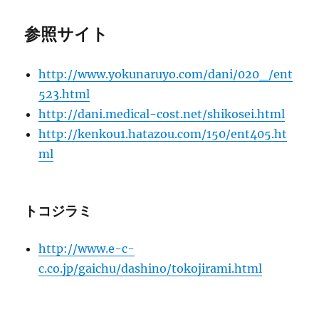
参照サイト
http://www.yokunaruyo.com/dani/020_/ent
523.html
http://dani.medical-cost.net/shikosei.html
http://kenkou1.hatazou.com/150/ent405.ht
ml
トコジラミ
http://www.e-c-
c.co.jp/gaichu/dashino/tokojirami.html