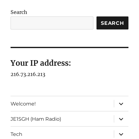
Search
SEARCH
Your IP address:
216.73.216.213
expand
Welcome!
child
menu
expand
JE1SGH (Ham Radio)
child
menu
expand
Tech
child