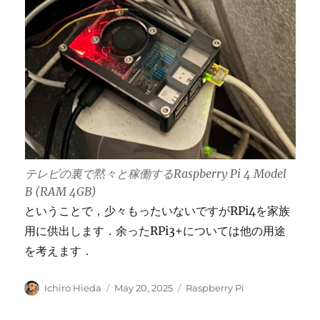
テレビの裏で黙々と稼働するRaspberry Pi 4 Model
B (RAM 4GB)
ということで，少々もったいないですがRPi4を家族
用に供出します．余ったRPi3+については他の用途
を考えます．
Author
Posted
Categories
Ichiro Hieda
May 20, 2025
Raspberry Pi
on