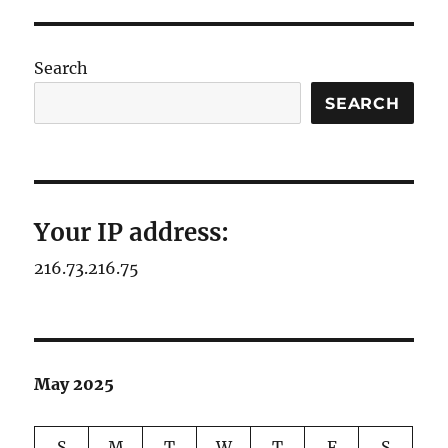
Search
SEARCH
Your IP address:
216.73.216.75
May 2025
S
M
T
W
T
F
S