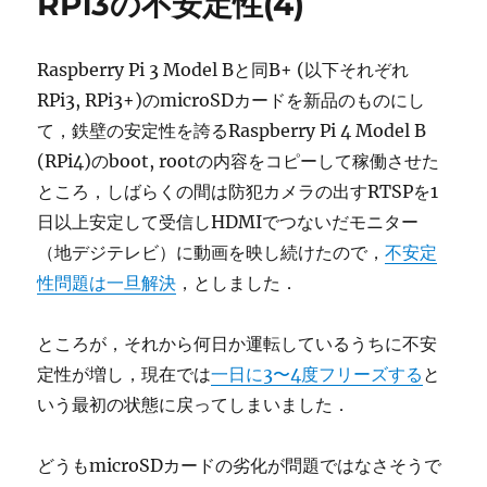
RPi3の不安定性(4)
Raspberry Pi 3 Model Bと同B+ (以下それぞれ
RPi3, RPi3+)のmicroSDカードを新品のものにし
て，鉄壁の安定性を誇るRaspberry Pi 4 Model B
(RPi4)のboot, rootの内容をコピーして稼働させた
ところ，しばらくの間は防犯カメラの出すRTSPを1
日以上安定して受信しHDMIでつないだモニター
（地デジテレビ）に動画を映し続けたので，
不安定
性問題は一旦解決
，としました．
ところが，それから何日か運転しているうちに不安
定性が増し，現在では
一日に3〜4度フリーズする
と
いう最初の状態に戻ってしまいました．
どうもmicroSDカードの劣化が問題ではなさそうで