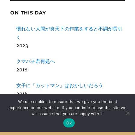
ON THIS DAY
慣れない人間が炎天下の作業をすると不調が長引
く
2023
クマバチ君何処へ
2018
女子に「カットマン」はおかしいだろう
2016
We use cookies to ensure that we give you the best
experience on our website. If you continue to use this site we
SDCC + MPLab X その４ Mac OS X
will assume that you are happy with it.
2014
Ok