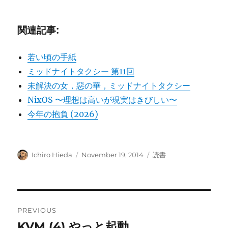
関連記事:
若い頃の手紙
ミッドナイトタクシー 第11回
未解決の女，惡の華，ミッドナイトタクシー
NixOS 〜理想は高いが現実はきびしい〜
今年の抱負 (2026)
Author
Posted
Categories
Ichiro Hieda
November 19, 2014
読書
on
Post
PREVIOUS
navigation
KVM (4) やっと起動
Previous