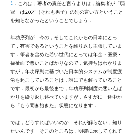
1
．これは，著者の責任と言うよりは，編集者が「弱
冠」は20才（それも男子）の別の言い方ということ
を知らなかったということでしょう．
年功序列が，今の，そしてこれからの日本にとっ
て，有害であるということを繰り返し主張していま
す．筆者を含めた若い世代にとっては年金・医療・
福祉面で悪いことばかりなので，気持ちはわかりま
すが，年功序列に基づいた日本的システムが制度疲
労を起こしていることは，誰にでも解っていること
です．最初から最後まで，年功序列制度の悪い点ば
かりを繰り返し述べていますが，さすがに，途中か
ら「もう聞き飽きた」状態になります．
では，どうすればいいのか．それが解らない，知り
たいんです．そこのところは，明確に示してくれて