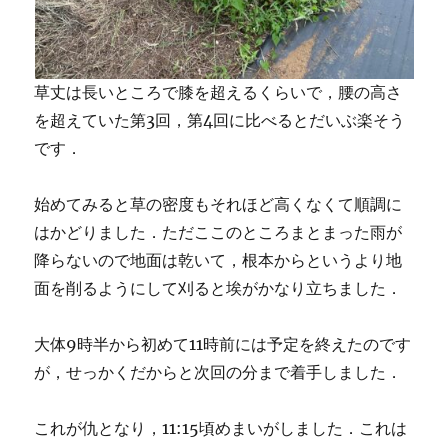
草丈は長いところで膝を超えるくらいで，腰の高さ
を超えていた第3回，第4回に比べるとだいぶ楽そう
です．
始めてみると草の密度もそれほど高くなくて順調に
はかどりました．ただここのところまとまった雨が
降らないので地面は乾いて，根本からというより地
面を削るようにして刈ると埃がかなり立ちました．
大体9時半から初めて11時前には予定を終えたのです
が，せっかくだからと次回の分まで着手しました．
これが仇となり，11:15頃めまいがしました．これは