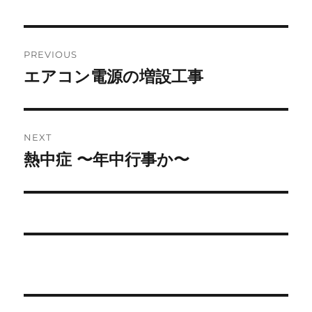
Post
PREVIOUS
navigation
エアコン電源の増設工事
Previous
post:
NEXT
熱中症 〜年中行事か〜
Next
post: