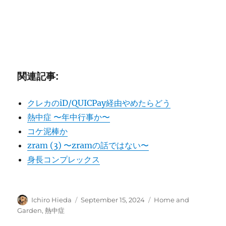
関連記事:
クレカのiD/QUICPay経由やめたらどう
熱中症 〜年中行事か〜
コケ泥棒か
zram (3) 〜zramの話ではない〜
身長コンプレックス
Author
Posted
Categories
Ichiro Hieda
September 15, 2024
Home and
on
Garden
,
熱中症