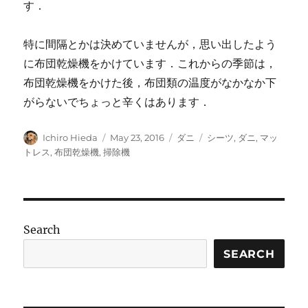
す．
特に間隔とかは決めていませんが，思い出したよう
に布団乾燥機をかけています．これからの季節は，
布団乾燥機をかけた後，布団類の温度がなかなか下
がらないでちょっと辛くはあります．
Author
Posted
Categories
Tags
Ichiro Hieda
May 23, 2016
ダニ
シーツ
,
ダニ
,
マッ
on
トレス
,
布団乾燥機
,
掃除機
Search
SEARCH