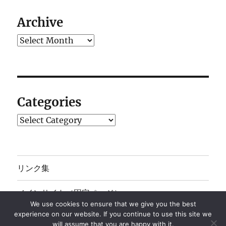
Archive
Archives
Categories
Categories
リンク集
メインサイト（固定ページ）へ
We use cookies to ensure that we give you the best
experience on our website. If you continue to use this site we
will assume that you are happy with it.
JE1SGH IPv6 Priority BLOG
Proudly powered by