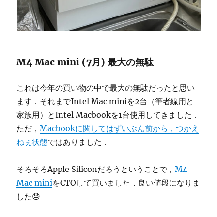
M4 Mac mini (7月) 最大の無駄
これは今年の買い物の中で最大の無駄だったと思い
ます．それまでIntel Mac miniを2台（筆者線用と
家族用）とIntel Macbookを1台使用してきました．
ただ，
Macbookに関してはずいぶん前から，つかえ
ねぇ状態
ではありました．
そろそろApple Siliconだろうということで，
M4
Mac mini
をCTOして買いました．良い値段になりま
した😓