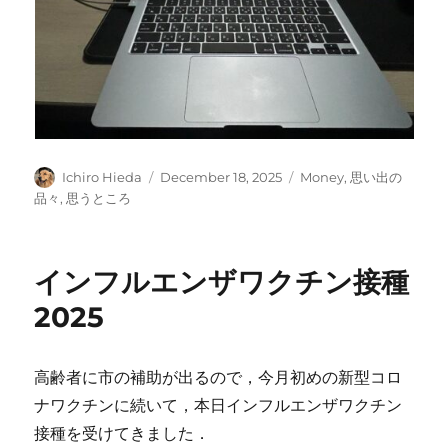
Author
Posted
Categories
Ichiro Hieda
December 18, 2025
Money
,
思い出の
on
品々
,
思うところ
インフルエンザワクチン接種
2025
高齢者に市の補助が出るので，今月初めの新型コロ
ナワクチンに続いて，本日インフルエンザワクチン
接種を受けてきました．