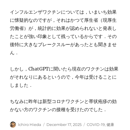
インフルエンザワクチンについては，いまいち効果
に懐疑的なのですが，それはかつて厚生省（現厚生
労働省）が，統計的に効果が認められないと発表し
たことが強い印象として残っているからです．その
後特に大きなブレークスルーがあったとも聞きませ
ん．
しかし，ChatGPTに聞いたら現在のワクチンは効果
がそれなりにあるというので，今年は受けることに
しました．
ちなみに昨年は新型コロナワクチンと帯状疱疹の効
かない方のワクチンの接種を受けたのでした．
Author
Posted
Categories
Ichiro Hieda
December 17, 2025
COVID-19
,
健康