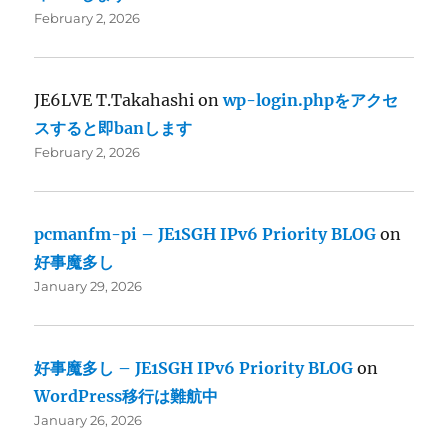
February 2, 2026
JE6LVE T.Takahashi
on
wp-login.phpをアクセ
スすると即banします
February 2, 2026
pcmanfm-pi – JE1SGH IPv6 Priority BLOG
on
好事魔多し
January 29, 2026
好事魔多し – JE1SGH IPv6 Priority BLOG
on
WordPress移行は難航中
January 26, 2026