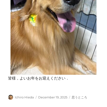
皆様，よいお年をお迎えください．
Author
Posted
Categories
Ichiro Hieda
December 19, 2025
思うところ
on