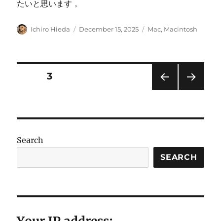
たいと思います，
Author
Posted
Categories
Ichiro Hieda
December 15, 2025
Mac
,
Macintosh
on
Posts
PAGE
3
PRE
NEXT
pagination
VIOU
PAG
S
E
PAG
E
Search
SEARCH