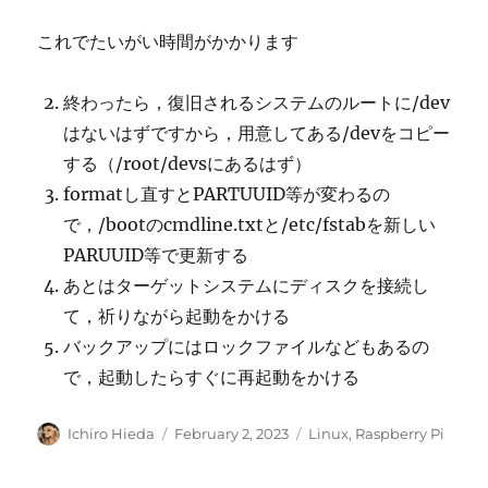
これでたいがい時間がかかります
終わったら，復旧されるシステムのルートに/dev
はないはずですから，用意してある/devをコピー
する（/root/devsにあるはず）
formatし直すとPARTUUID等が変わるの
で，/bootのcmdline.txtと/etc/fstabを新しい
PARUUID等で更新する
あとはターゲットシステムにディスクを接続し
て，祈りながら起動をかける
バックアップにはロックファイルなどもあるの
で，起動したらすぐに再起動をかける
Author
Posted
Categories
Ichiro Hieda
February 2, 2023
Linux
,
Raspberry Pi
on