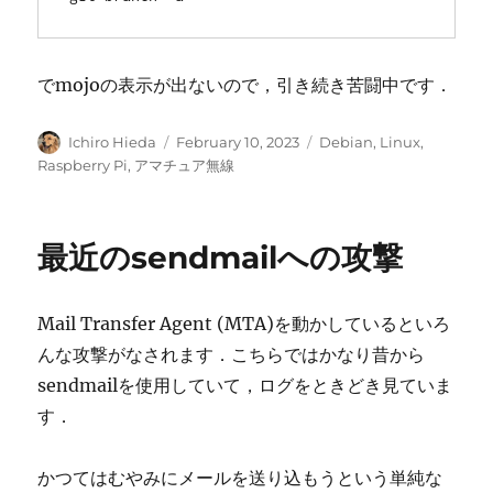
でmojoの表示が出ないので，引き続き苦闘中です．
Author
Posted
Categories
Ichiro Hieda
February 10, 2023
Debian
,
Linux
,
on
Raspberry Pi
,
アマチュア無線
最近のsendmailへの攻撃
Mail Transfer Agent (MTA)を動かしているといろ
んな攻撃がなされます．こちらではかなり昔から
sendmailを使用していて，ログをときどき見ていま
す．
かつてはむやみにメールを送り込もうという単純な