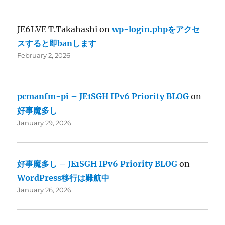
JE6LVE T.Takahashi
on
wp-login.phpをアクセ
スすると即banします
February 2, 2026
pcmanfm-pi – JE1SGH IPv6 Priority BLOG
on
好事魔多し
January 29, 2026
好事魔多し – JE1SGH IPv6 Priority BLOG
on
WordPress移行は難航中
January 26, 2026