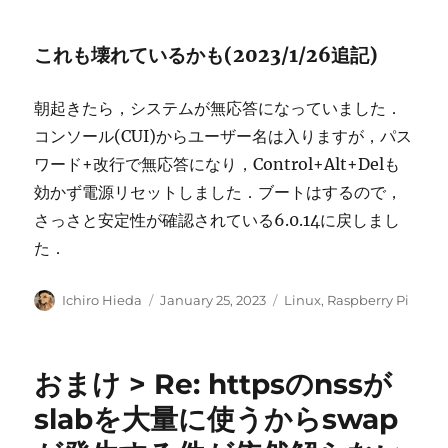
これも壊れているかも(2023/1/26追記)
朝起きたら，システムが無応答になっていました．
コンソール(CUI)からユーザー名は入りますが，パス
ワード+改行で無応答になり，Control+Alt+Delも
効かず電源リセットしました．ブートはするので，
さっさと安定性が確認されている6.0.14に戻しまし
た．
Author
Posted
Categories
Ichiro Hieda
January 25, 2023
Linux
,
Raspberry Pi
on
おまけ > Re: httpsのnssが
slabを大量に使うからswap