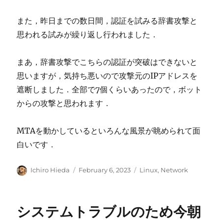
また，昨日までの数日間，認証を試みる辞書攻撃と
思われる試みが繰り返し行われました．
まあ，辞書攻撃でこちらの認証が突破はできないと
思いますが，気持ち悪いので攻撃元のIPアドレスを
遮断しました．全部で7個くらいあったので，ボット
からの攻撃と思われます．
MTAを動かしているといろんな風景が眺められて面
白いです．
Author
Posted
Categories
Ichiro Hieda
February 6, 2023
Linux
,
Network
on
システムトラブルのため今朝