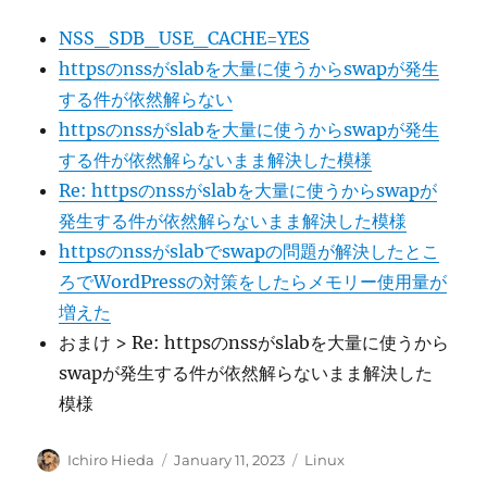
NSS_SDB_USE_CACHE=YES
httpsのnssがslabを大量に使うからswapが発生
する件が依然解らない
httpsのnssがslabを大量に使うからswapが発生
する件が依然解らないまま解決した模様
Re: httpsのnssがslabを大量に使うからswapが
発生する件が依然解らないまま解決した模様
httpsのnssがslabでswapの問題が解決したとこ
ろでWordPressの対策をしたらメモリー使用量が
増えた
おまけ > Re: httpsのnssがslabを大量に使うから
swapが発生する件が依然解らないまま解決した
模様
Author
Posted
Categories
Ichiro Hieda
January 11, 2023
Linux
on