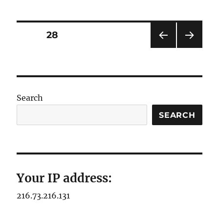
Posts
PAGE
28
PRE
NEXT
pagination
VIOU
PAG
S
E
PAG
E
Search
SEARCH
Your IP address:
216.73.216.131